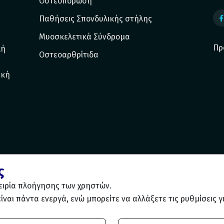
Οστεοπόρωση
Παθήσεις Σπονδυλικής στήλης
Μυοσκελετικά Σύνδρομα
Πρ
κή
Οστεοαρθρίτιδα
ική
ς
πειρία πλοήγησης των χρηστών.
είναι πάντα ενεργά, ενώ μπορείτε να αλλάξετε τις ρυθμίσεις