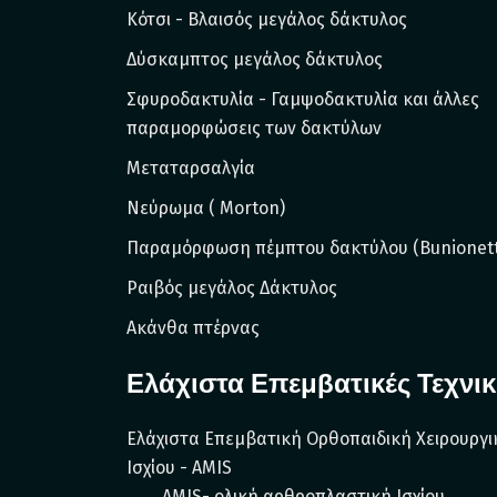
Kότσι - Βλαισός μεγάλος δάκτυλος
Δύσκαμπτος μεγάλος δάκτυλος
Σφυροδακτυλία - Γαμψοδακτυλία και άλλες
παραμορφώσεις των δακτύλων
Μεταταρσαλγία
Νεύρωμα ( Morton)
Παραμόρφωση πέμπτου δακτύλου (Bunionett
Ραιβός μεγάλος Δάκτυλος
Ακάνθα πτέρνας
Ελάχιστα Επεμβατικές Τεχνικ
Ελάχιστα Επεμβατική Ορθοπαιδική Χειρουργι
Ισχίου - AMIS
AMIS- ολική αρθροπλαστική Ισχίου