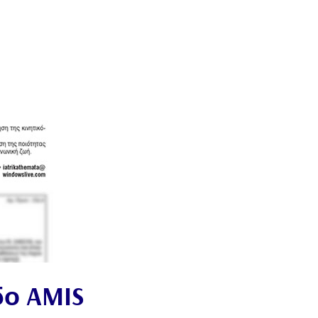
δο AMIS