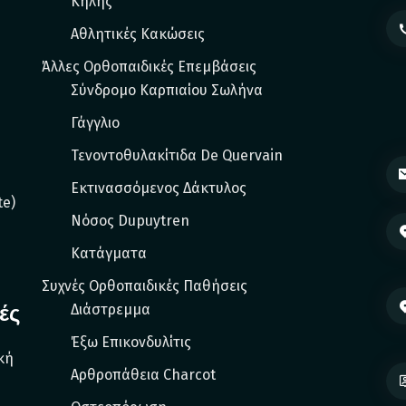
Κήλης
Αθλητικές Κακώσεις
Άλλες Ορθοπαιδικές Επεμβάσεις
Σύνδρομο Καρπιαίου Σωλήνα
Γάγγλιο
Τενοντοθυλακίτιδα De Quervain
Εκτινασσόμενος Δάκτυλος
e)
Νόσος Dupuytren
Κατάγματα
Συχνές Ορθοπαιδικές Παθήσεις
ές
Διάστρεμμα
Έξω Eπικονδυλίτις
κή
Αρθροπάθεια Charcot