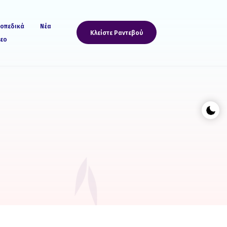
οπεδικά
Νέα
Κλείστε Ραντεβού
τεο