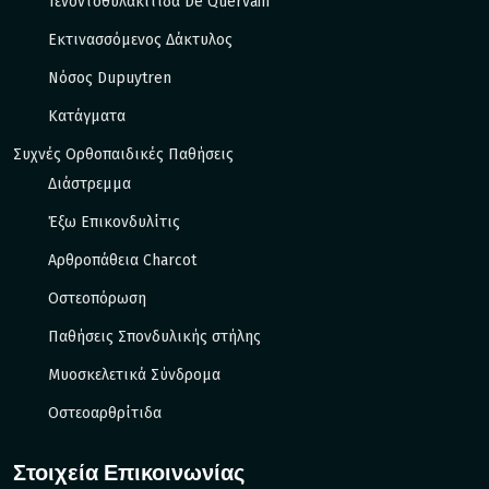
Τενοντοθυλακίτιδα De Quervain
Εκτινασσόμενος Δάκτυλος
Νόσος Dupuytren
Κατάγματα
Συχνές Ορθοπαιδικές Παθήσεις
Διάστρεμμα
Έξω Eπικονδυλίτις
Αρθροπάθεια Charcot
Οστεοπόρωση
Παθήσεις Σπονδυλικής στήλης
Μυοσκελετικά Σύνδρομα
Οστεοαρθρίτιδα
Στοιχεία Επικοινωνίας