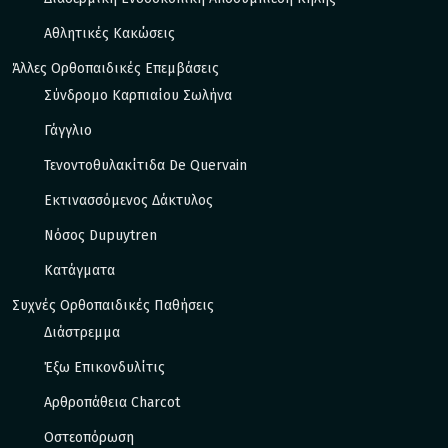
Αθλητικές Κακώσεις
Άλλες Ορθοπαιδικές Επεμβάσεις
Σύνδρομο Καρπιαίου Σωλήνα
Γάγγλιο
Τενοντοθυλακίτιδα De Quervain
Εκτινασσόμενος Δάκτυλος
Νόσος Dupuytren
Κατάγματα
Συχνές Ορθοπαιδικές Παθήσεις
Διάστρεμμα
Έξω Eπικονδυλίτις
Αρθροπάθεια Charcot
Οστεοπόρωση