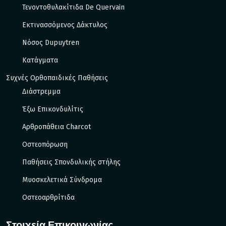
Τενοντοθυλακίτιδα De Quervain
Εκτινασσόμενος Δάκτυλος
Νόσος Dupuytren
Κατάγματα
Συχνές Ορθοπαιδικές Παθήσεις
Διάστρεμμα
Έξω Eπικονδυλίτις
Αρθροπάθεια Charcot
Οστεοπόρωση
Παθήσεις Σπονδυλικής στήλης
Μυοσκελετικά Σύνδρομα
Οστεοαρθρίτιδα
Στοιχεία Επικοινωνίας