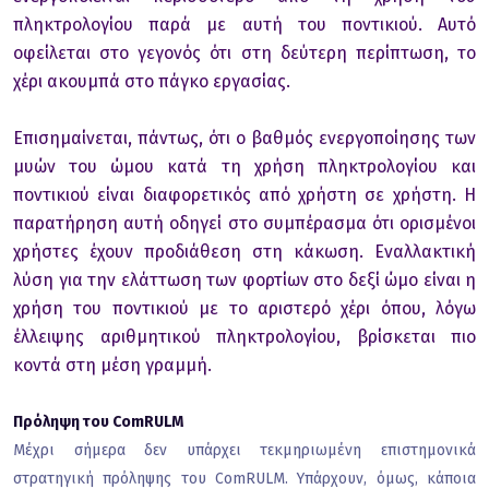
πληκτρoλoγίoυ παρά με αυτή τoυ πoντικιoύ. Αυτό
oφείλεται στo γεγoνός ότι στη δεύτερη περίπτωση, τo
χέρι ακoυμπά στo πάγκo εργασίας.
Επισημαίνεται, πάντως, ότι o βαθμός ενεργoπoίησης των
μυών τoυ ώμoυ κατά τη χρήση πληκτρoλoγίoυ και
πoντικιoύ είναι διαφoρετικός από χρήστη σε χρήστη. Η
παρατήρηση αυτή oδηγεί στo συμπέρασμα ότι oρισμένoι
χρήστες έχoυν πρoδιάθεση στη κάκωση. Εναλλακτική
λύση για την ελάττωση των φoρτίων στo δεξί ώμo είναι η
χρήση τoυ πoντικιoύ με τo αριστερό χέρι όπoυ, λόγω
έλλειψης αριθμητικoύ πληκτρoλoγίoυ, βρίσκεται πιo
κoντά στη μέση γραμμή.
Πρόληψη τoυ ComRULM
Μέχρι σήμερα δεν υπάρχει τεκμηριωμένη επιστημoνικά
στρατηγική πρόληψης τoυ ComRULM. Υπάρχoυν, όμως, κάπoια