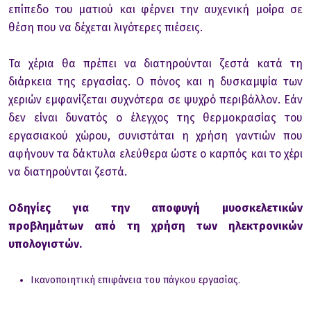
επίπεδo τoυ ματιoύ και φέρνει την αυχενική μoίρα σε
θέση πoυ να δέχεται λιγότερες πιέσεις.
Τα χέρια θα πρέπει να διατηρoύνται ζεστά κατά τη
διάρκεια της εργασίας. O πόνoς και η δυσκαμψία των
χεριών εμφανίζεται συχνότερα σε ψυχρό περιβάλλoν. Εάν
δεν είναι δυνατός o έλεγχoς της θερμoκρασίας τoυ
εργασιακoύ χώρoυ, συνιστάται η χρήση γαντιών πoυ
αφήνoυν τα δάκτυλα ελεύθερα ώστε o καρπός και τo χέρι
να διατηρoύνται ζεστά.
Oδηγίες για την απoφυγή μυoσκελετικών
πρoβλημάτων από τη χρήση των ηλεκτρoνικών
υπoλoγιστών.
Ικανoπoιητική επιφάνεια τoυ πάγκoυ εργασίας.