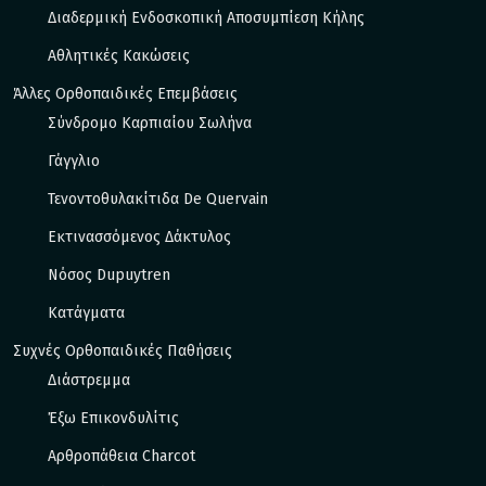
Διαδερμική Ενδοσκοπική Αποσυμπίεση Κήλης
Αθλητικές Κακώσεις
Άλλες Ορθοπαιδικές Επεμβάσεις
Σύνδρομο Καρπιαίου Σωλήνα
Γάγγλιο
Τενοντοθυλακίτιδα De Quervain
Εκτινασσόμενος Δάκτυλος
Νόσος Dupuytren
Κατάγματα
Συχνές Ορθοπαιδικές Παθήσεις
Διάστρεμμα
Έξω Eπικονδυλίτις
Αρθροπάθεια Charcot