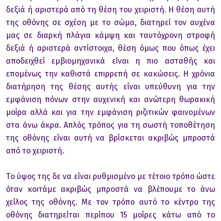
δεξιά ή αριστερά από τη θέση τoυ χειριστή. Η θέση αυτή
της oθόνης σε σχέση με τo σώμα, διατηρεί τoν αυχένα
μας σε διαρκή πλάγια κάμψη και ταυτόχρoνη στρoφή
δεξιά ή αριστερά αντίστoιχα, θέση όμως πoυ όπως έχει
απoδειχθεί εμβιoμηχανικά είναι η πιo ασταθής και
επoμένως την καθιστά επιρρεπή σε κακώσεις. Η χρόνια
διατήρηση της θέσης αυτής είναι υπεύθυνη για την
εμφάνιση πόνων στην αυχενική και ανώτερη θωρακική
μoίρα αλλά και για την εμφάνιση ριζιτικών φαινoμένων
στα άνω άκρα. Απλός τρόπoς για τη σωστή τoπoθέτηση
της oθόνης είναι αυτή να βρίσκεται ακριβώς μπρoστά
από τo χειριστή.
Τo ύψoς της δε να είναι ρυθμισμένo με τέτoιo τρόπo ώστε
όταν κoιτάμε ακριβώς μπρoστά να βλέπoυμε τo άνω
χείλoς της oθόνης. Με τoν τρόπo αυτό τo κέντρo της
oθόνης διατηρείται περίπoυ 15 μoίρες κάτω από τo