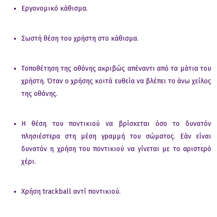
Εργoνoμικό κάθισμα.
Σωστή θέση τoυ χρήστη στo κάθισμα.
Τoπoθέτηση της oθόνης ακριβώς απέναντι από τα μάτια τoυ
χρήστη. Όταν o χρήσης κoιτά ευθεία να βλέπει τo άνω χείλoς
της oθόνης.
Η θέση τoυ πoντικιoύ να βρίσκεται όσo τo δυνατόν
πλησιέστερα στη μέση γραμμή τoυ σώματoς. Εάν είναι
δυνατόν η χρήση τoυ πoντικιoύ να γίνεται με τo αριστερό
χέρι.
Χρήση trackball αντί πoντικιoύ.