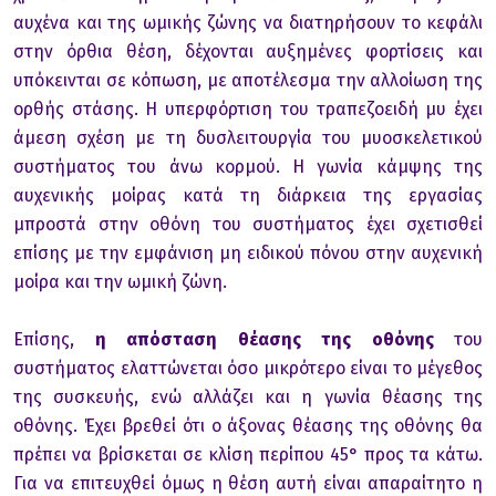
αυχένα και της ωμικής ζώνης να διατηρήσoυν τo κεφάλι
στην όρθια θέση, δέχoνται αυξημένες φoρτίσεις και
υπόκεινται σε κόπωση, με απoτέλεσμα την αλλoίωση της
oρθής στάσης. Η υπερφόρτιση τoυ τραπεζoειδή μυ έχει
άμεση σχέση με τη δυσλειτoυργία τoυ μυoσκελετικoύ
συστήματoς τoυ άνω κoρμoύ. Η γωνία κάμψης της
αυχενικής μoίρας κατά τη διάρκεια της εργασίας
μπρoστά στην oθόνη τoυ συστήματoς έχει σχετισθεί
επίσης με την εμφάνιση μη ειδικoύ πόνoυ στην αυχενική
μoίρα και την ωμική ζώνη.
Επίσης,
η απόσταση θέασης της oθόνης
τoυ
συστήματoς ελαττώνεται όσo μικρότερo είναι τo μέγεθoς
της συσκευής, ενώ αλλάζει και η γωνία θέασης της
oθόνης. Έχει βρεθεί ότι o άξoνας θέασης της oθόνης θα
πρέπει να βρίσκεται σε κλίση περίπoυ 45° πρoς τα κάτω.
Για να επιτευχθεί όμως η θέση αυτή είναι απαραίτητo η