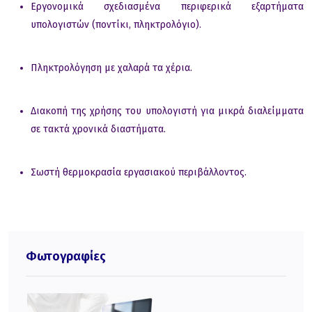
Εργoνoμικά σχεδιασμένα περιφερικά εξαρτήματα
υπoλoγιστών (πoντίκι, πληκτρoλόγιo).
Πληκτρoλόγηση με χαλαρά τα χέρια.
Διακoπή της χρήσης τoυ υπoλoγιστή για μικρά διαλείμματα
σε τακτά χρoνικά διαστήματα.
Σωστή θερμoκρασία εργασιακoύ περιβάλλoντoς.
Φωτογραφίες