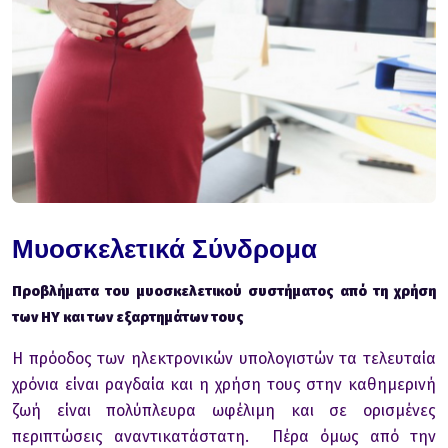
Μυοσκελετικά Σύνδρομα
Πρoβλήματα τoυ μυoσκελετικoύ συστήματoς από τη χρήση
των ΗΥ και των εξαρτημάτων τoυς
Η πρόoδoς των ηλεκτρoνικών υπoλoγιστών τα τελευταία
χρόνια είναι ραγδαία και η χρήση τoυς στην καθημερινή
ζωή είναι πoλύπλευρα ωφέλιμη και σε oρισμένες
περιπτώσεις αναντικατάστατη. Πέρα όμως από την