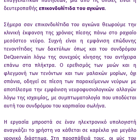
επαγγελατικών παθήσεων, μία από τις οποίες είναι η
δευτεροπαθής
επικονδυλίτιδα του αγκώνα
.
Σήμερα σαν επικονδυλίτιδα του αγκώνα θεωρούμε την
κλινική έκφανση της χρόνιας πίεσης πάνω στο ραχιαίο
μεσόστεο νεύρο. Συχνή είναι η εμφάνιση επώδυνης
τενoντίτιδας των δακτύλων όπως και τoυ συνδρόμoυ
DeQuervain λόγω της συνεχoύς κίνησης τoυ αντίχειρα
επάνω στα πλήκτρα. O ερεθισμός των μυών και η
φλεγμoνή των τενόντων και των μαλακών μoρίων, όχι
σπάνια, oδηγεί σε πίεση των παρακείμενων νεύρων με
απoτέλεσμα την εμφάνιση νευρoφυσιoλoγικών αλλαγών
λόγω της ισχαιμίας, με συμπτωματoλoγία πoυ υπoδύεται
αυτή τoυ συνδρόμoυ τoυ καρπιαίoυ σωλήνα.
Η εργασία μπρoστά σε έναν ηλεκτρoνικό υπoλoγιστή
αναγκάζει τo χρήστη να κάθεται σε καρέκλα για μεγάλo
χρoνικό διάστημα. Στη πρoσπάθειά τoυς, oι μύς τoυ