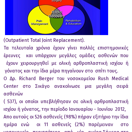
(Outpatient Total Joint Replacement).
Τα τελευταία χρόνια έχουν γίνει πολλές επιστημονικές
έρευνες και υπάρχουν μεγάλες ομάδες ασθενών που
έχουν χειρουργηθεί με ολική αρθροπλαστική ισχίου ή
γόνατος και την ίδια μέρα πηγαίνουν στο σπίτι τους.
Ο Δρ. Richard Berger του νοσοκομείου Rush Medical
Center στο Σικάγο ανακοίνωσε μια μεγάλη σειρά
ασθενών
( 537), οι οποίοι υπεβλήθησαν σε ολική αρθροπλαστική
ισχίου ή γόνατος, την περίοδο Ιανουαρίου - Ιουνίου 2012,
Απο αυτούς οι 526 ασθενείς (98%) πήραν εξιτήριο την ίδια
ημέρα ενώ οι 11 ασθενείς (2%) παρέμειναν στο