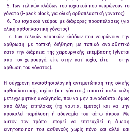
5. Των τελικών κλάδων του ισχιακού που νευρώνουν το
γόνατο (i-pack block, για ολική αρθοπλαστική γόνατος)
6. Του ισχιακού νεύρου με διάφορες προσπελάσεις (για
ολική αρθοπλαστική γόνατος)
7. Των τελικών νευρικών κλάδων που νευρώνουν την
άρθρωση με τοπική διήθηση με τοπικό αναισθητικό
κατά την διάρκεια της χειρουργικής επέμβασης (γίνεται
από τον χειρουργό, είτε στην κατ’ ισχίο, είτε στην
άρθωση του γόνατος).
Η σύγχρονη αναισθησιολογική αντιμετώπιση της ολικής
αρθοπλαστικής ισχίου (και γόνατος) απαιτεί πολύ καλή
μετεγχειρητική αναλγησία, που να μην συνοδεύεται όμως
από άλλες επιπλοκές (πχ ναυτία, έμετος) και να μην
προκαλεί παράλυση ή αδυναμία του κάτω άκρου. Με
αυτόν τον τρόπο μπορεί να επιτευχθεί η άμεση
κινητοποίηση του ασθενούς χωρίς πόνο και αλλά και