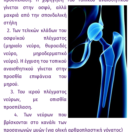
γίνεται στην
οσφύ, αλλά
μακριά από την σπονδυλική
στήλη
2. Των τελικών κλάδων του
οσφυϊκού πλέγματος
(μηριαίο νεύρο, θυροειδές
νεύρο, μηροδερματικό
νεύρο). Η έγχυση του τοπικού
αναισθητικού γίνεται στην
προσθία επιφάνεια του
μηρού.
3. Του ιερού πλέγματος
νεύρων, με οπισθία
προσπέλαση.
4. Των νεύρων που
βρίσκονται στο κανάλι των
προσαγωγών μυών (για ολική αρθροπλαστική γόνατος)