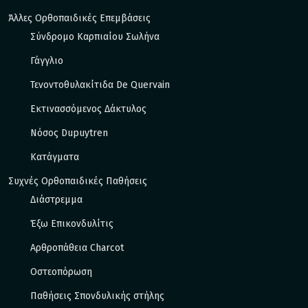
Άλλες Ορθοπαιδικές Επεμβάσεις
Σύνδρομο Καρπιαίου Σωλήνα
Γάγγλιο
Τενοντοθυλακίτιδα De Quervain
Εκτινασσόμενος Δάκτυλος
Νόσος Dupuytren
Κατάγματα
Συχνές Ορθοπαιδικές Παθήσεις
Διάστρεμμα
Έξω Eπικονδυλίτις
Αρθροπάθεια Charcot
Οστεοπόρωση
Παθήσεις Σπονδυλικής στήλης