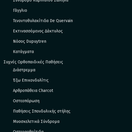
Σύνδρομο Καρπιαίου Σωλήνα
Γάγγλιο
Τενοντοθυλακίτιδα De Quervain
Εκτινασσόμενος Δάκτυλος
Νόσος Dupuytren
Κατάγματα
Συχνές Ορθοπαιδικές Παθήσεις
Διάστρεμμα
Έξω Eπικονδυλίτις
Αρθροπάθεια Charcot
Οστεοπόρωση
Παθήσεις Σπονδυλικής στήλης
Μυοσκελετικά Σύνδρομα
Οστεοαρθρίτιδα